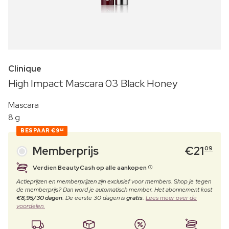
Clinique
High Impact Mascara 03 Black Honey
Mascara
8 g
BESPAAR
€9
20
Memberprijs
€
21
09
Verdien BeautyCash op alle aankopen
Actieprijzen en memberprijzen zijn exclusief voor members. Shop je tegen
de memberprijs? Dan word je automatisch member. Het abonnement kost
€8,95/30 dagen
. De eerste 30 dagen is
gratis
.
Lees meer over de
voordelen.