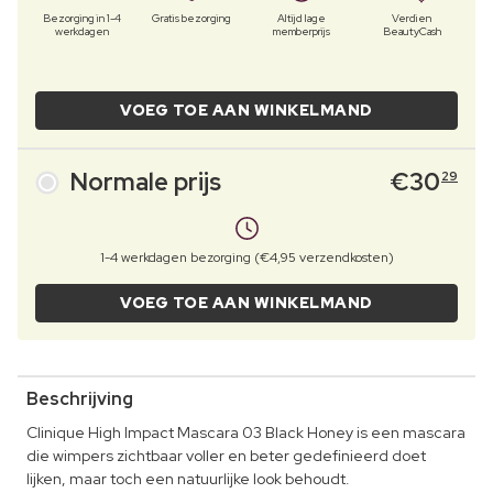
Bezorging in 1-4
Gratis bezorging
Altijd lage
Verdien
werkdagen
memberprijs
BeautyCash
VOEG TOE AAN WINKELMAND
Normale prijs
€
30
29
1-4 werkdagen bezorging (€4,95 verzendkosten)
VOEG TOE AAN WINKELMAND
Beschrijving
Clinique High Impact Mascara 03 Black Honey is een mascara
die wimpers zichtbaar voller en beter gedefinieerd doet
lijken, maar toch een natuurlijke look behoudt.