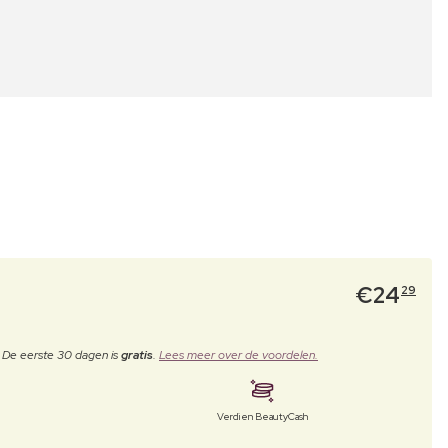
€
24
29
. De eerste 30 dagen is
gratis
.
Lees meer over de voordelen.
Verdien BeautyCash