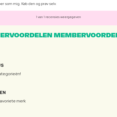
per som mig. Køb den og prøv selv.
1 van 1 recensies weergegeven
ERVOORDELEN MEMBERVOORDEL
JS
categorieën!
LEN
favoriete merk