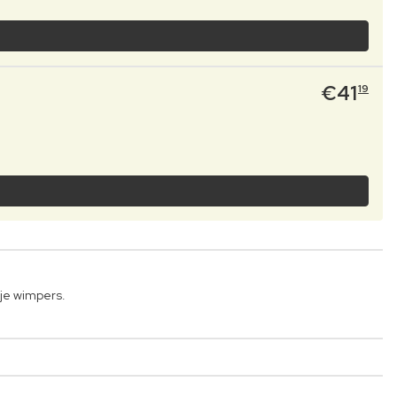
€
41
19
 je wimpers.