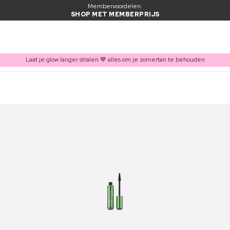
Membervoordelen:
SHOP MET MEMBERPRIJS
Laat je glow langer stralen 🤎 alles om je zomertan te behouden
ITEM TOEGEVOEGD AAN WINKELMAND
Vaak samen gekocht met