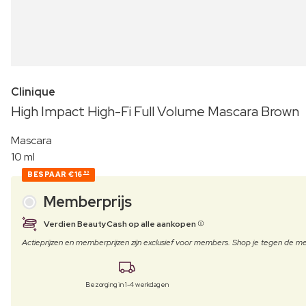
Clinique
High Impact High-Fi Full Volume Mascara Brown
Mascara
10 ml
BESPAAR
€16
90
Memberprijs
Verdien BeautyCash op alle aankopen
Actieprijzen en memberprijzen zijn exclusief voor members. Shop je tegen de
Bezorging in 1-4 werkdagen