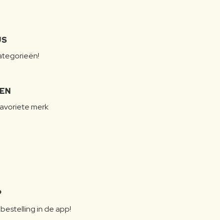
JS
categorieën!
LEN
favoriete merk
P
bestelling in de app!