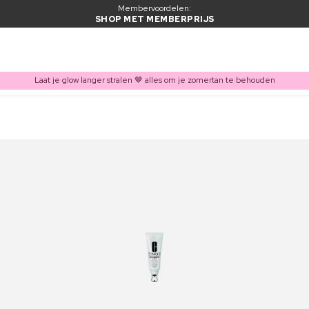
Membervoordelen:
SHOP MET MEMBERPRIJS
Laat je glow langer stralen 🤎 alles om je zomertan te behouden
ITEM TOEGEVOEGD AAN WINKELMAND
Vaak samen gekocht met