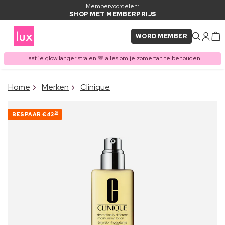
Membervoordelen:
SHOP MET MEMBERPRIJS
WORD MEMBER
Laat je glow langer stralen 🤎 alles om je zomertan te behouden
×
Home
Merken
Clinique
ITEM TOEGEVOEGD AAN
Vaak samen gekocht met
WINKELMAND
BESPAAR
€43
70