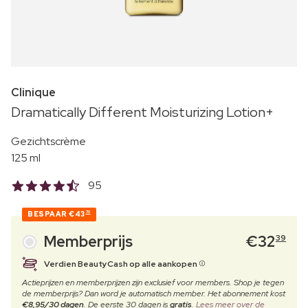
Clinique
Dramatically Different Moisturizing Lotion+
Gezichtscrème
125 ml
95
BESPAAR
€43
70
Memberprijs
€
32
39
Verdien BeautyCash op alle aankopen
Actieprijzen en memberprijzen zijn exclusief voor members. Shop je tegen
de memberprijs? Dan word je automatisch member. Het abonnement kost
€8,95/30 dagen
. De eerste 30 dagen is
gratis
.
Lees meer over de