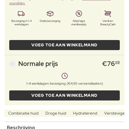
voordelen.
Bezorging in 1-4
Gratis bezorging
Altijd lage
Verdien
werkdagen
memberprijs
BeautyCash
VOEG TOE AAN WINKELMAND
Normale prijs
€
76
09
1-4 werkdagen bezorging (€4,95 verzendkosten)
VOEG TOE AAN WINKELMAND
Combinatie huid
Droge huid
Hydraterend
Verstevigen
Beschrijving