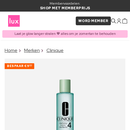
Membervoordelen:
SHOP MET MEMBERPRIJS
WORD MEMBER
Laat je glow langer stralen 🤎 alles om je zomertan te behouden
×
Home
Merken
Clinique
ITEM TOEGEVOEGD AAN
Vaak samen gekocht met
WINKELMAND
BESPAAR
€9
60