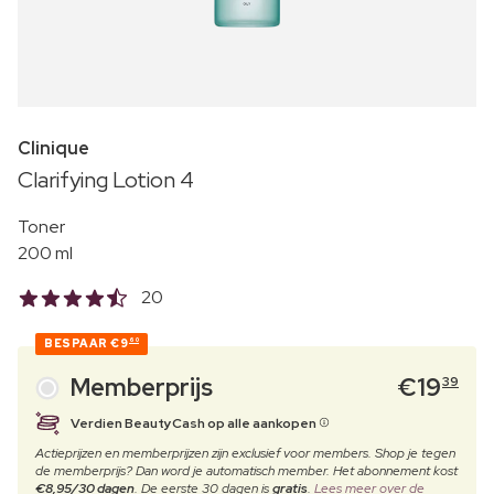
Clinique
Clarifying Lotion 4
Toner
200 ml
20
BESPAAR
€9
60
Memberprijs
€
19
39
Verdien BeautyCash op alle aankopen
Actieprijzen en memberprijzen zijn exclusief voor members. Shop je tegen
de memberprijs? Dan word je automatisch member. Het abonnement kost
€8,95/30 dagen
. De eerste 30 dagen is
gratis
.
Lees meer over de