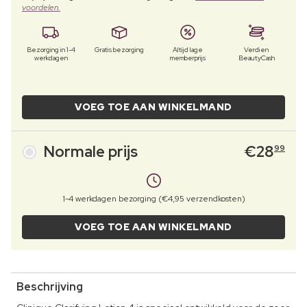
voordelen.
Bezorging in 1-4
Gratis bezorging
Altijd lage
Verdien
werkdagen
memberprijs
BeautyCash
VOEG TOE AAN WINKELMAND
Normale prijs
€
28
99
1-4 werkdagen bezorging (€4,95 verzendkosten)
VOEG TOE AAN WINKELMAND
Beschrijving