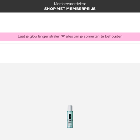
Membervoordelen:
SHOP MET MEMBERPRIJS
Laat je glow langer stralen 🤎 alles om je zomertan te behouden
ITEM TOEGEVOEGD AAN WINKELMAND
Vaak samen gekocht met