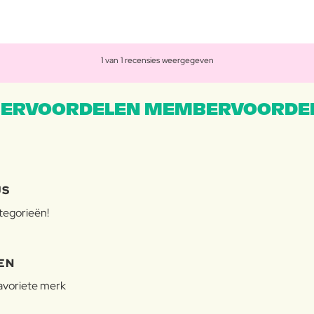
1 van 1 recensies weergegeven
ERVOORDELEN MEMBERVOORDEL
JS
ategorieën!
EN
favoriete merk