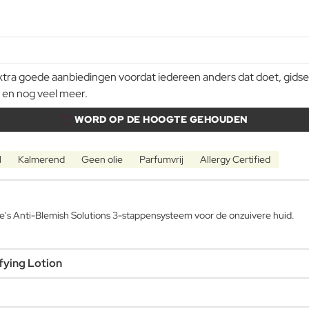
a goede aanbiedingen voordat iedereen anders dat doet, gidsen e
 en nog veel meer.
WORD OP DE HOOGTE GEHOUDEN
l
Kalmerend
Geen olie
Parfumvrij
Allergy Certified
ique's Anti-Blemish Solutions 3-stappensysteem voor de onzuivere huid.
fying Lotion