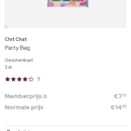
OUTLET
Chit Chat
Party Bag
Geschenkset
3 st
5
Memberprijs
€
7
39
Normale prijs
€
14
99