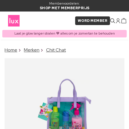
Membervoordelen:
SHOP MET MEMBERPRIJS
WORD MEMBER
Laat je glow langer stralen 🤎 alles om je zomertan te behouden
×
Home
Merken
Chit Chat
ITEM TOEGEVOEGD AAN
Vaak samen gekocht met
WINKELMAND