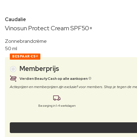
Caudalie
Vinosun Protect Cream SPF50+
Zonnebrandcrème
50 ml
BESPAAR
€5
20
Memberprijs
Verdien BeautyCash op alle aankopen
Actieprijzen en memberprijzen zijn exclusief voor members. Shop je tegen de
Bezorging in 1-4 werkdagen