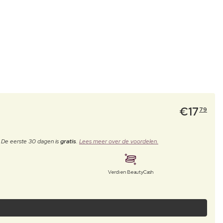
€
17
79
. De eerste 30 dagen is
gratis
.
Lees meer over de voordelen.
Verdien BeautyCash