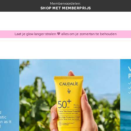
Membervoordelen:
SHOP MET MEMBERPRIJS
Laat je glow langer stralen 🤎 alles om je zomertan te behouden
ITEM TOEGEVOEGD AAN WINKELMAND
Vaak samen gekocht met