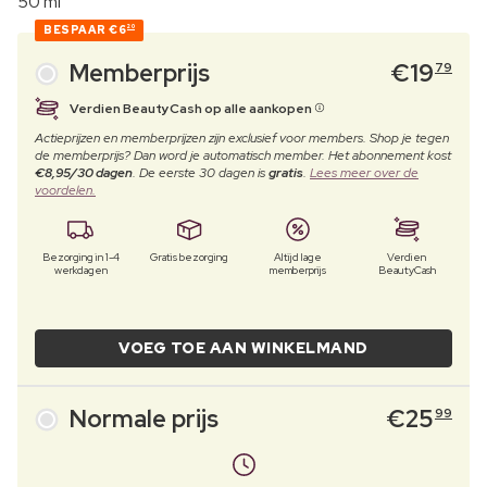
50 ml
BESPAAR
€6
20
Memberprijs
€
19
79
Verdien BeautyCash op alle aankopen
Actieprijzen en memberprijzen zijn exclusief voor members. Shop je tegen
de memberprijs? Dan word je automatisch member. Het abonnement kost
€8,95/30 dagen
. De eerste 30 dagen is
gratis
.
Lees meer over de
voordelen.
Bezorging in 1-4
Gratis bezorging
Altijd lage
Verdien
werkdagen
memberprijs
BeautyCash
VOEG TOE AAN WINKELMAND
Normale prijs
€
25
99