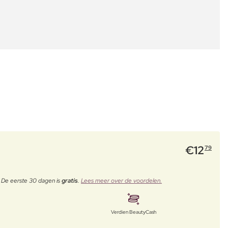
€
12
79
. De eerste 30 dagen is
gratis
.
Lees meer over de voordelen.
Verdien BeautyCash