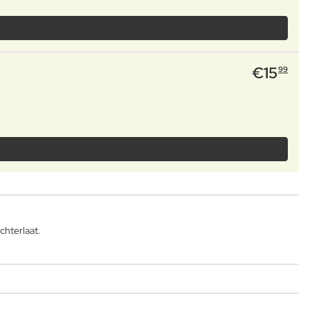
€
15
99
chterlaat.