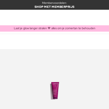
Membervoordelen:
SHOP MET MEMBERPRIJS
Laat je glow langer stralen 🤎 alles om je zomertan te behouden
ITEM TOEGEVOEGD AAN WINKELMAND
Vaak samen gekocht met