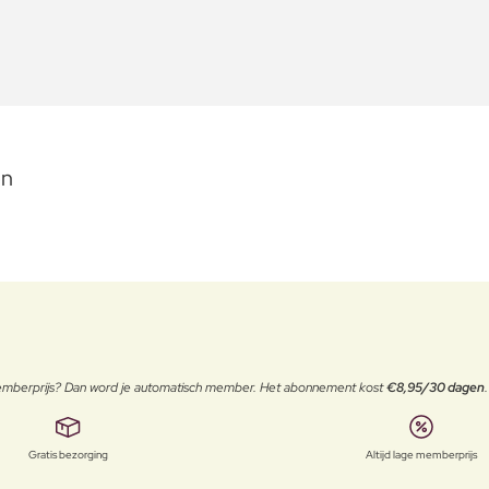
on
 memberprijs? Dan word je automatisch member. Het abonnement kost
€8,95/30 dagen
Gratis bezorging
Altijd lage memberprijs