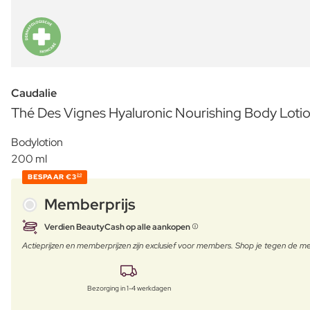
Caudalie
Thé Des Vignes Hyaluronic Nourishing Body Loti
Bodylotion
200 ml
BESPAAR
€3
20
Memberprijs
Verdien BeautyCash op alle aankopen
Actieprijzen en memberprijzen zijn exclusief voor members. Shop je tegen de
Bezorging in 1-4 werkdagen