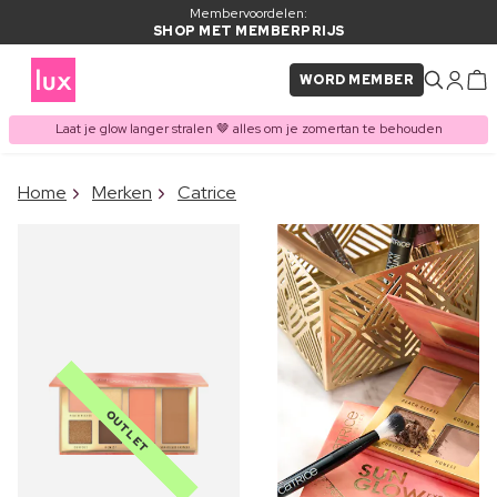
Membervoordelen:
SHOP MET MEMBERPRIJS
WORD MEMBER
Laat je glow langer stralen 🤎 alles om je zomertan te behouden
×
Home
Merken
Catrice
ITEM TOEGEVOEGD AAN
Vaak samen gekocht met
WINKELMAND
OUTLET