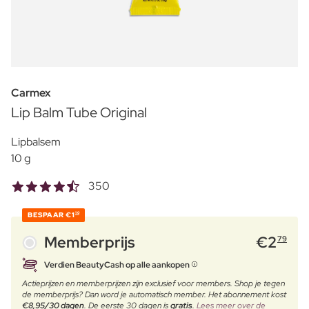
Carmex
Lip Balm Tube Original
Lipbalsem
10 g
350
BESPAAR
€1
10
Memberprijs
€
2
79
Verdien BeautyCash op alle aankopen
Actieprijzen en memberprijzen zijn exclusief voor members. Shop je tegen
de memberprijs? Dan word je automatisch member. Het abonnement kost
€8,95/30 dagen
. De eerste 30 dagen is
gratis
.
Lees meer over de