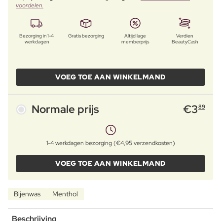
voordelen.
Bezorging in 1-4
Gratis bezorging
Altijd lage
Verdien
werkdagen
memberprijs
BeautyCash
VOEG TOE AAN WINKELMAND
Normale prijs
€
3
89
1-4 werkdagen bezorging (€4,95 verzendkosten)
VOEG TOE AAN WINKELMAND
Bijenwas
Menthol
Beschrijving