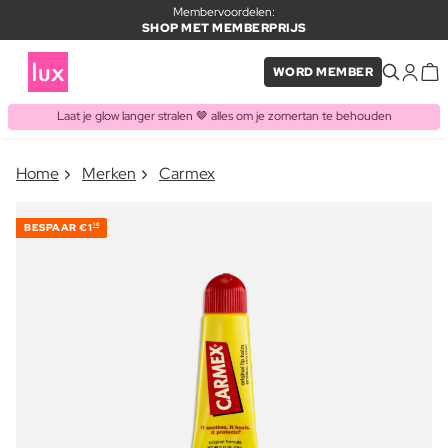
Membervoordelen:
SHOP MET MEMBERPRIJS
WORD MEMBER
Laat je glow langer stralen 🤎 alles om je zomertan te behouden
×
Home
Merken
Carmex
ITEM TOEGEVOEGD AAN
Vaak samen gekocht met
WINKELMAND
BESPAAR
€1
10