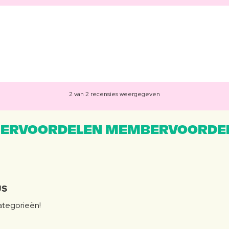
2 van 2 recensies weergegeven
ERVOORDELEN MEMBERVOORDEL
JS
categorieën!