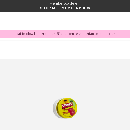
Membervoordelen:
SHOP MET MEMBERPRIJS
Laat je glow langer stralen 🤎 alles om je zomertan te behouden
ITEM TOEGEVOEGD AAN WINKELMAND
Vaak samen gekocht met