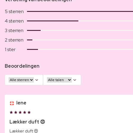
5 sterren
4 sterren
3 sterren
2 sterren
1 ster
Beoordelingen
lene
Lækker duft 😍
Lækker duft 😍