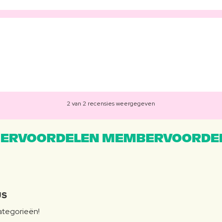
2 van 2 recensies weergegeven
ERVOORDELEN MEMBERVOORDEL
JS
categorieën!