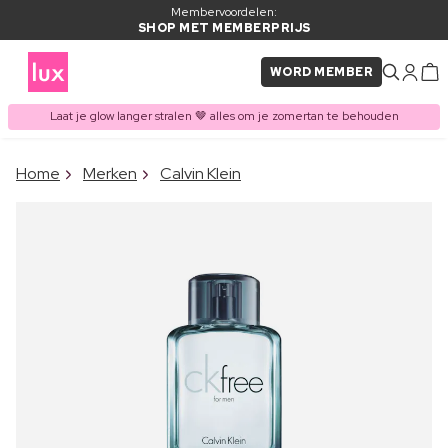
Membervoordelen:
SHOP MET MEMBERPRIJS
WORD MEMBER
Laat je glow langer stralen 🤎 alles om je zomertan te behouden
×
Home
Merken
Calvin Klein
ITEM TOEGEVOEGD AAN
Vaak samen gekocht met
WINKELMAND