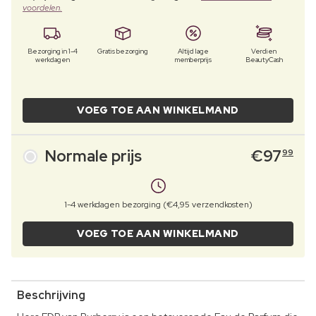
voordelen.
Bezorging in 1-4
Gratis bezorging
Altijd lage
Verdien
werkdagen
memberprijs
BeautyCash
VOEG TOE AAN WINKELMAND
Normale prijs
€
97
99
1-4 werkdagen bezorging (€4,95 verzendkosten)
VOEG TOE AAN WINKELMAND
Beschrijving