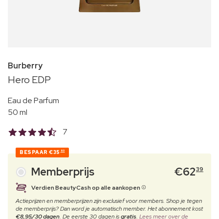
Burberry
Hero EDP
Eau de Parfum
50 ml
7
BESPAAR
€35
60
Memberprijs
€
62
39
Verdien BeautyCash op alle aankopen
Actieprijzen en memberprijzen zijn exclusief voor members. Shop je tegen
de memberprijs? Dan word je automatisch member. Het abonnement kost
€8,95/30 dagen
. De eerste 30 dagen is
gratis
.
Lees meer over de