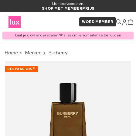
Membervoordelen:
SHOP MET MEMBERPRIJS
WORD MEMBER
Laat je glow langer stralen 🤎 alles om je zomertan te behouden
×
Home
Merken
Burberry
ITEM TOEGEVOEGD AAN
Vaak samen gekocht met
WINKELMAND
BESPAAR
€35
60