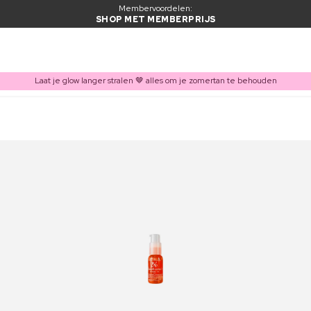
Membervoordelen:
SHOP MET MEMBERPRIJS
Laat je glow langer stralen 🤎 alles om je zomertan te behouden
ITEM TOEGEVOEGD AAN WINKELMAND
Vaak samen gekocht met