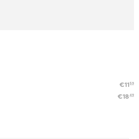
€
11
59
€
18
49