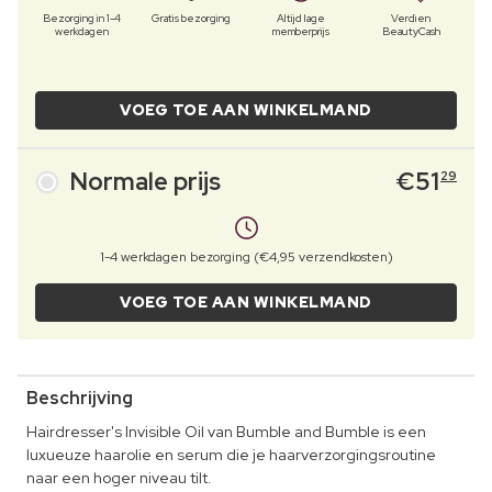
Bezorging in 1-4
Gratis bezorging
Altijd lage
Verdien
werkdagen
memberprijs
BeautyCash
VOEG TOE AAN WINKELMAND
Normale prijs
€
51
29
1-4 werkdagen bezorging (€4,95 verzendkosten)
VOEG TOE AAN WINKELMAND
Beschrijving
Hairdresser's Invisible Oil van Bumble and Bumble is een
luxueuze haarolie en serum die je haarverzorgingsroutine
naar een hoger niveau tilt.