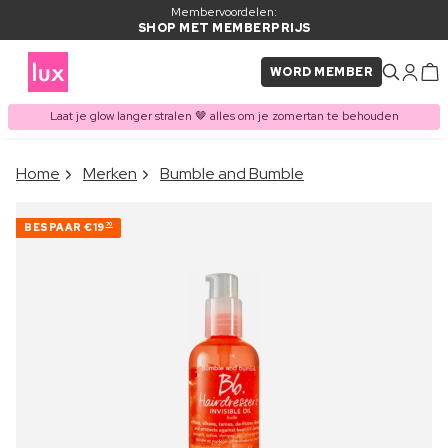
Membervoordelen:
SHOP MET MEMBERPRIJS
WORD MEMBER
Laat je glow langer stralen 🤎 alles om je zomertan te behouden
×
Home
Merken
Bumble and Bumble
ITEM TOEGEVOEGD AAN
Vaak samen gekocht met
WINKELMAND
BESPAAR
€19
70