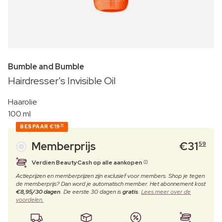
Bumble and Bumble
Hairdresser's Invisible Oil
Haarolie
100 ml
BESPAAR
€19
70
Memberprijs
€
31
59
Verdien BeautyCash op alle aankopen
Actieprijzen en memberprijzen zijn exclusief voor members. Shop je tegen
de memberprijs? Dan word je automatisch member. Het abonnement kost
€8,95/30 dagen
. De eerste 30 dagen is
gratis
.
Lees meer over de
voordelen.