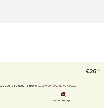
€
26
79
. De eerste 30 dagen is
gratis
.
Lees meer over de voordelen.
Verdien BeautyCash