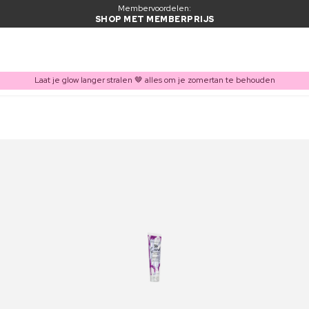
Membervoordelen:
SHOP MET MEMBERPRIJS
Laat je glow langer stralen 🤎 alles om je zomertan te behouden
ITEM TOEGEVOEGD AAN WINKELMAND
Vaak samen gekocht met