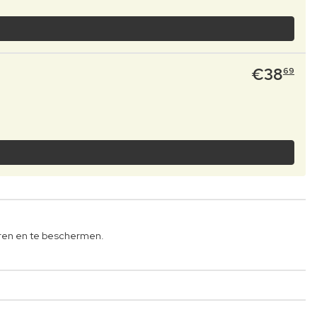
€
38
69
teren en te beschermen.