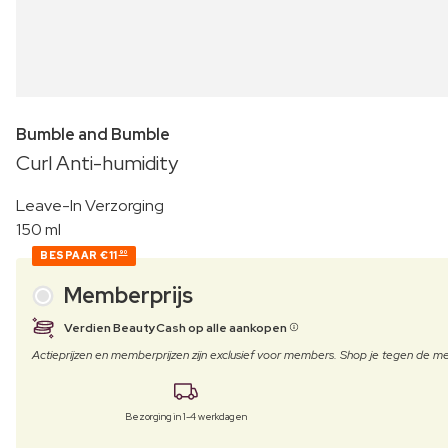
Bumble and Bumble
Curl Anti-humidity
Leave-In Verzorging
150 ml
BESPAAR
€11
90
Memberprijs
Verdien BeautyCash op alle aankopen
Actieprijzen en memberprijzen zijn exclusief voor members. Shop je tegen de
Bezorging in 1-4 werkdagen