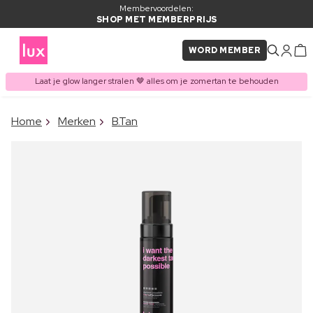
Membervoordelen:
SHOP MET MEMBERPRIJS
WORD MEMBER
Laat je glow langer stralen 🤎 alles om je zomertan te behouden
×
Home
Merken
B.Tan
ITEM TOEGEVOEGD AAN
Vaak samen gekocht met
WINKELMAND