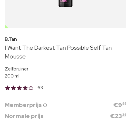
OUTLET
B.Tan
I Want The Darkest Tan Possible Self Tan
Mousse
Zelfbruiner
200 ml
63
Memberprijs
€
9
99
Normale prijs
€
23
29