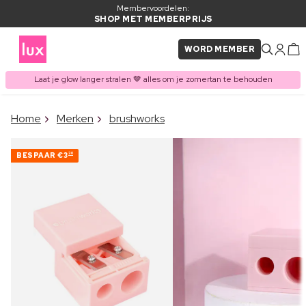
Membervoordelen:
SHOP MET MEMBERPRIJS
WORD MEMBER
Laat je glow langer stralen 🤎 alles om je zomertan te behouden
×
Home
Merken
brushworks
ITEM TOEGEVOEGD AAN
Vaak samen gekocht met
WINKELMAND
BESPAAR
€3
30