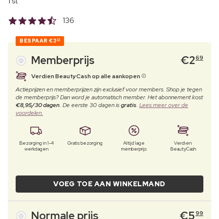
1 st
136
BESPAAR
€3
30
Memberprijs
€
2
69
Verdien BeautyCash op alle aankopen
Actieprijzen en memberprijzen zijn exclusief voor members. Shop je tegen
de memberprijs? Dan word je automatisch member. Het abonnement kost
€8,95/30 dagen
. De eerste 30 dagen is
gratis
.
Lees meer over de
voordelen.
Bezorging in 1-4
Gratis bezorging
Altijd lage
Verdien
werkdagen
memberprijs
BeautyCash
VOEG TOE AAN WINKELMAND
Normale prijs
€
5
99