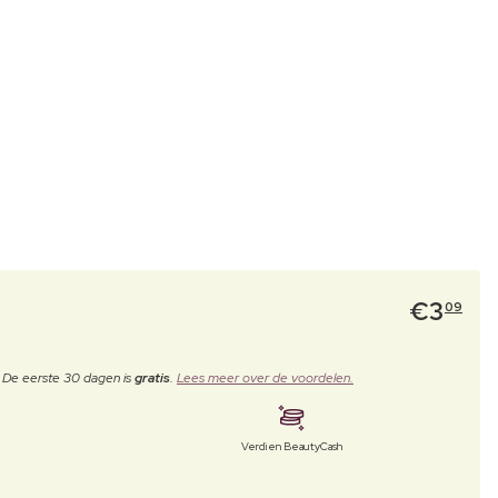
€
3
09
. De eerste 30 dagen is
gratis
.
Lees meer over de voordelen.
Verdien BeautyCash