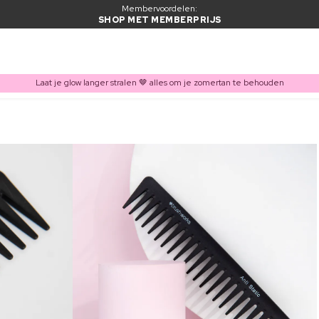
Membervoordelen:
SHOP MET MEMBERPRIJS
Laat je glow langer stralen 🤎 alles om je zomertan te behouden
ITEM TOEGEVOEGD AAN WINKELMAND
Vaak samen gekocht met