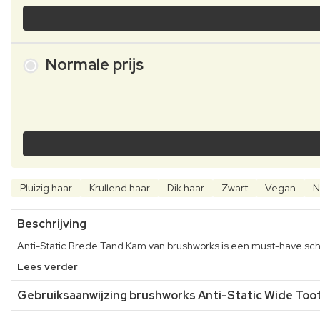
Normale prijs
Pluizig haar
Krullend haar
Dik haar
Zwart
Vegan
N
Beschrijving
Anti-Static Brede Tand Kam van brushworks is een must-have sc
Lees verder
Gebruiksaanwijzing brushworks Anti-Static Wide To