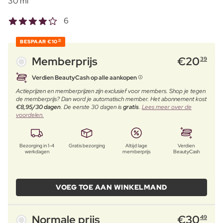
30 ml
6
BESPAAR
€10
10
Memberprijs
€
20
39
Verdien BeautyCash op alle aankopen
Actieprijzen en memberprijzen zijn exclusief voor members. Shop je tegen
de memberprijs? Dan word je automatisch member. Het abonnement kost
€8,95/30 dagen
. De eerste 30 dagen is
gratis
.
Lees meer over de
voordelen.
Bezorging in 1-4
Gratis bezorging
Altijd lage
Verdien
werkdagen
memberprijs
BeautyCash
VOEG TOE AAN WINKELMAND
Normale prijs
€
30
49