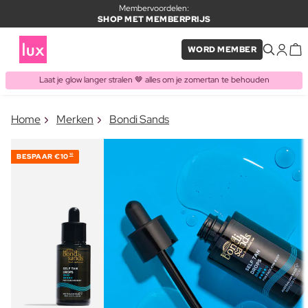
Membervoordelen:
SHOP MET MEMBERPRIJS
WORD MEMBER
Laat je glow langer stralen 🤎 alles om je zomertan te behouden
×
Home
Merken
Bondi Sands
ITEM TOEGEVOEGD AAN
Vaak samen gekocht met
WINKELMAND
BESPAAR
€10
10