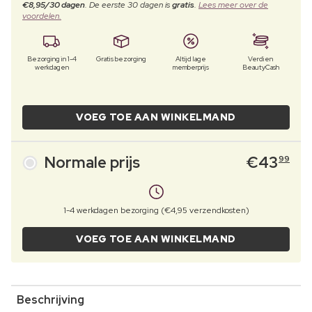
€8,95/30 dagen
. De eerste 30 dagen is
gratis
.
Lees meer over de
voordelen.
Bezorging in 1-4
Gratis bezorging
Altijd lage
Verdien
werkdagen
memberprijs
BeautyCash
VOEG TOE AAN WINKELMAND
Normale prijs
€
43
99
1-4 werkdagen bezorging (€4,95 verzendkosten)
VOEG TOE AAN WINKELMAND
Beschrijving