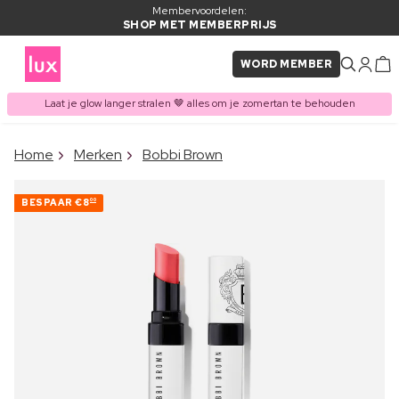
Membervoordelen:
SHOP MET MEMBERPRIJS
WORD MEMBER
Laat je glow langer stralen 🤎 alles om je zomertan te behouden
×
Home
Merken
Bobbi Brown
ITEM TOEGEVOEGD AAN
Vaak samen gekocht met
WINKELMAND
BESPAAR
€8
00