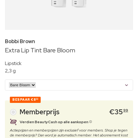
Bobbi Brown
Extra Lip Tint Bare Bloom
Lipstick
2,3 g
BESPAAR
€8
00
Memberprijs
€
35
99
Verdien BeautyCash op alle aankopen
Actieprijzen en memberprijzen zijn exclusief voor members. Shop je tegen
de memberprijs? Dan word je automatisch member. Het abonnement kost