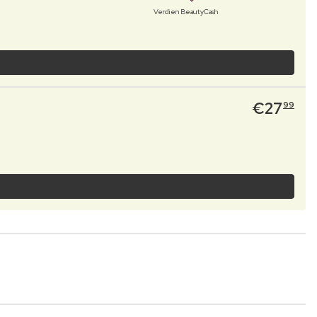
Verdien BeautyCash
€
27
99