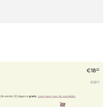
€
18
23
€
18
79
. De eerste 30 dagen is
gratis
.
Lees meer over de voordelen.