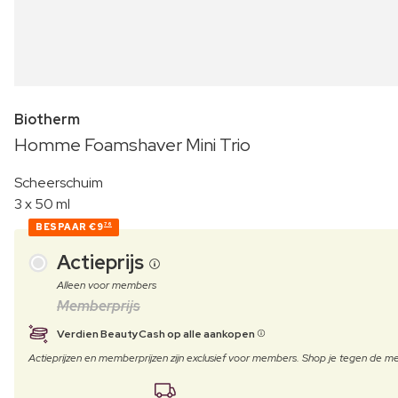
Biotherm
Homme Foamshaver Mini Trio
Scheerschuim
3 x 50 ml
BESPAAR
€9
76
Actieprijs
Alleen voor members
Memberprijs
Verdien BeautyCash op alle aankopen
Actieprijzen en memberprijzen zijn exclusief voor members. Shop je tegen de