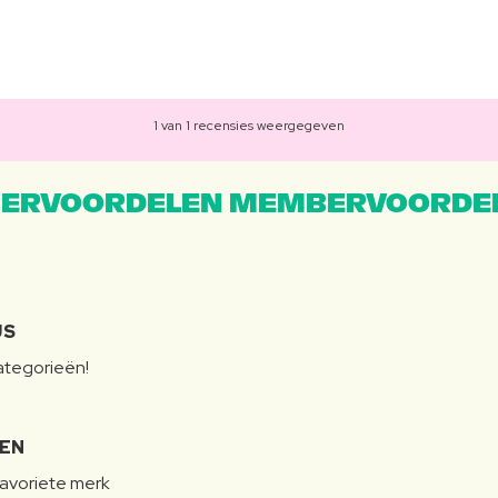
1 van 1 recensies weergegeven
ERVOORDELEN MEMBERVOORDEL
JS
categorieën!
LEN
favoriete merk