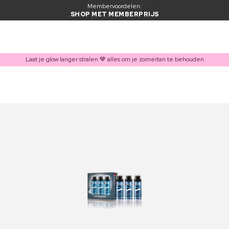
Membervoordelen:
SHOP MET MEMBERPRIJS
Laat je glow langer stralen 🤎 alles om je zomertan te behouden
ITEM TOEGEVOEGD AAN WINKELMAND
Vaak samen gekocht met