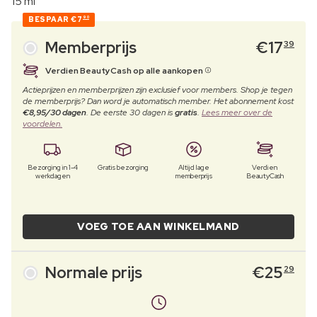
15 ml
BESPAAR
€7
90
Memberprijs
€
17
39
Verdien BeautyCash op alle aankopen
Actieprijzen en memberprijzen zijn exclusief voor members. Shop je tegen
de memberprijs? Dan word je automatisch member. Het abonnement kost
€8,95/30 dagen
. De eerste 30 dagen is
gratis
.
Lees meer over de
voordelen.
Bezorging in 1-4
Gratis bezorging
Altijd lage
Verdien
werkdagen
memberprijs
BeautyCash
VOEG TOE AAN WINKELMAND
Normale prijs
€
25
29