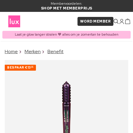
Membervoordelen:
SHOP MET MEMBERPRIJS
WORD MEMBER
Laat je glow langer stralen 🤎 alles om je zomertan te behouden
×
Home
Merken
Benefit
ITEM TOEGEVOEGD AAN
Vaak samen gekocht met
WINKELMAND
BESPAAR
€13
08