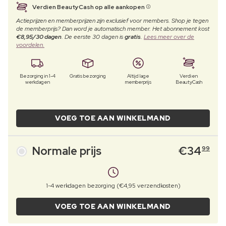
Verdien BeautyCash op alle aankopen
Actieprijzen en memberprijzen zijn exclusief voor members. Shop je tegen
de memberprijs? Dan word je automatisch member. Het abonnement kost
€8,95/30 dagen
. De eerste 30 dagen is
gratis
.
Lees meer over de
voordelen.
Bezorging in 1-4
Gratis bezorging
Altijd lage
Verdien
werkdagen
memberprijs
BeautyCash
VOEG TOE AAN WINKELMAND
Normale prijs
€
34
99
1-4 werkdagen bezorging (€4,95 verzendkosten)
VOEG TOE AAN WINKELMAND