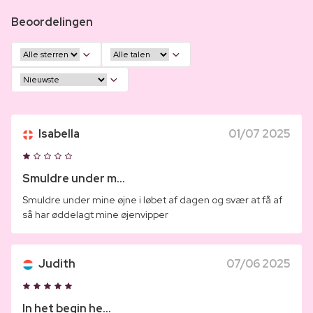
Beoordelingen
Isabella
01/07 2025
Smuldre under m...
Smuldre under mine øjne i løbet af dagen og svær at få af
så har øddelagt mine øjenvipper
Judith
07/06 2025
In het begin he...