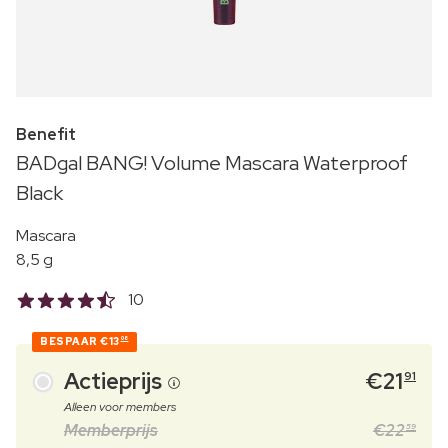
Benefit
BADgal BANG! Volume Mascara Waterproof
Black
Mascara
8,5 g
10
BESPAAR
€13
08
Actieprijs
€
21
91
Alleen voor members
Memberprijs
€
22
59