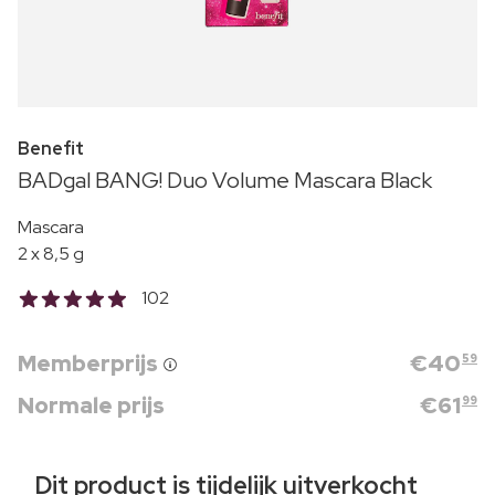
Benefit
BADgal BANG! Duo Volume Mascara Black
Mascara
2 x 8,5 g
102
Memberprijs
€
40
59
Normale prijs
€
61
99
Dit product is tijdelijk uitverkocht