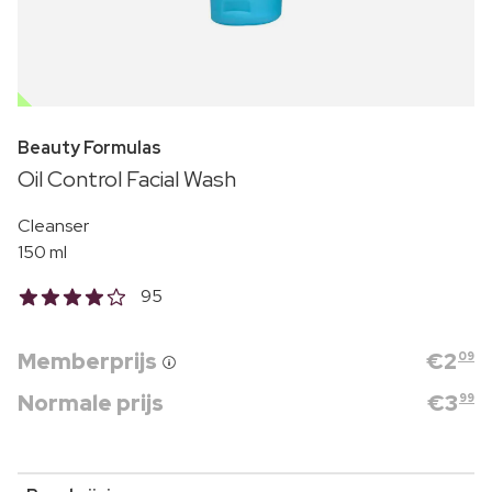
OUTLET
Beauty Formulas
Oil Control Facial Wash
Cleanser
150 ml
95
Memberprijs
€
2
09
Normale prijs
€
3
99