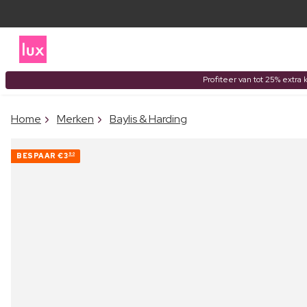
Profiteer van tot 25% extra 
Home
Merken
Baylis & Harding
BESPAAR
€3
90