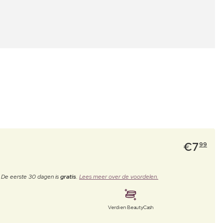
€
7
99
. De eerste 30 dagen is
gratis
.
Lees meer over de voordelen.
Verdien BeautyCash