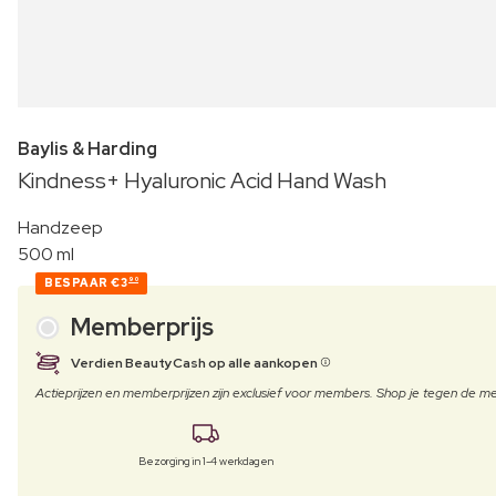
Baylis & Harding
Kindness+ Hyaluronic Acid Hand Wash
Handzeep
500 ml
BESPAAR
€3
90
Memberprijs
Verdien BeautyCash op alle aankopen
Actieprijzen en memberprijzen zijn exclusief voor members. Shop je tegen de
Bezorging in 1-4 werkdagen