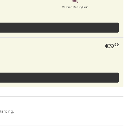
Verdien BeautyCash
€
9
99
Harding.