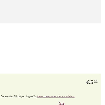
€
5
99
. De eerste 30 dagen is
gratis
.
Lees meer over de voordelen.