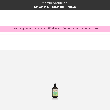
Membervoordelen:
SHOP MET MEMBERPRIJS
Laat je glow langer stralen 🤎 alles om je zomertan te behouden
ITEM TOEGEVOEGD AAN WINKELMAND
Vaak samen gekocht met