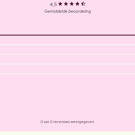
4,5
Gemiddelde beoordeling
0 van 0 recensies weergegeven