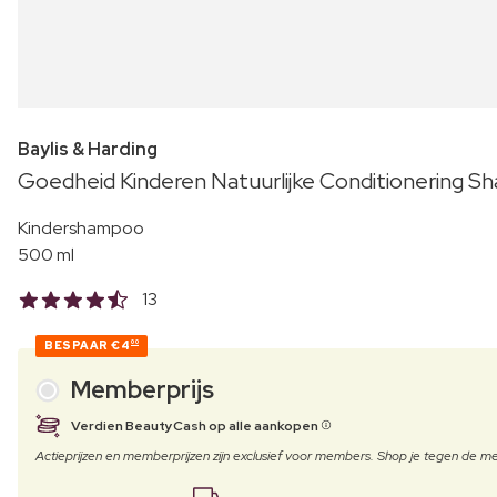
Baylis & Harding
Goedheid Kinderen Natuurlijke Conditionering
Kindershampoo
500 ml
13
BESPAAR
€4
00
Memberprijs
Verdien BeautyCash op alle aankopen
Actieprijzen en memberprijzen zijn exclusief voor members. Shop je tegen de