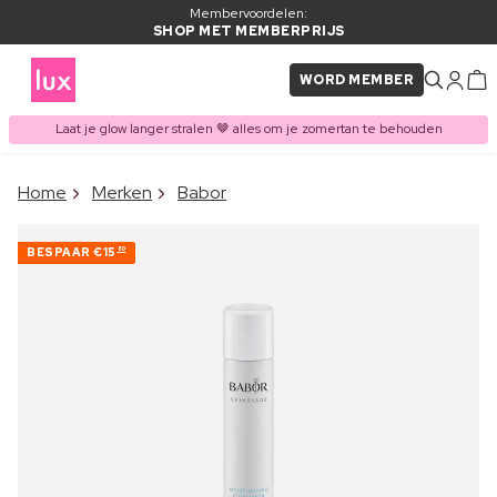
Membervoordelen:
SHOP MET MEMBERPRIJS
WORD MEMBER
Laat je glow langer stralen 🤎 alles om je zomertan te behouden
×
Home
Merken
Babor
ITEM TOEGEVOEGD AAN
Vaak samen gekocht met
WINKELMAND
BESPAAR
€15
80