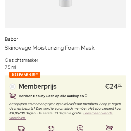
Babor
Skinovage Moisturizing Foam Mask
Gezichtsmasker
75 ml
BESPAAR
€15
80
Memberprijs
€
24
19
Verdien BeautyCash op alle aankopen
Actieprijzen en memberprijzen zijn exclusief voor members. Shop je tegen
de memberprijs? Dan word je automatisch member. Het abonnement kost
€8,95/30 dagen
. De eerste 30 dagen is
gratis
.
Lees meer over de
voordelen.