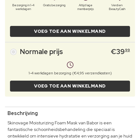
Bezorging in 1-4
Gratis bezorging
Altijd lage
Verdien
werkdagen
memberprijs
BeautyCash
VOEG TOE AAN WINKELMAND
Normale prijs
€
39
99
1-4 werkdagen bezorging (€4,95 verzendkosten)
VOEG TOE AAN WINKELMAND
Beschrijving
Skinovage Moisturizing Foam Mask van Babor is een
fantastische schoonheidsbehandeling die speciaal is
ontwikkeld om intensieve hydratatie en verzorging aan je huid