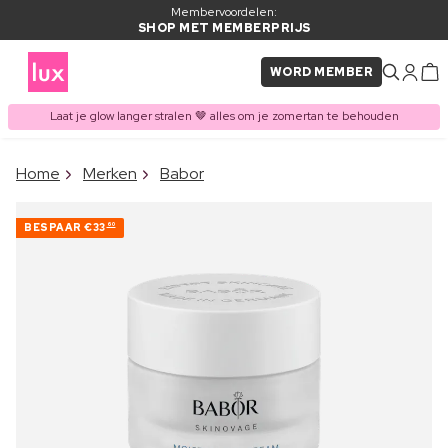
Membervoordelen:
SHOP MET MEMBERPRIJS
WORD MEMBER
Laat je glow langer stralen 🤎 alles om je zomertan te behouden
×
Home
Merken
Babor
ITEM TOEGEVOEGD AAN
Vaak samen gekocht met
WINKELMAND
BESPAAR
€33
60