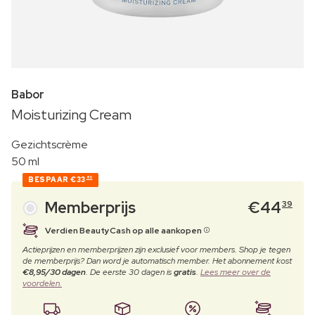
Babor
Moisturizing Cream
Gezichtscrème
50 ml
BESPAAR
€33
60
Memberprijs
€
44
39
Verdien BeautyCash op alle aankopen
Actieprijzen en memberprijzen zijn exclusief voor members. Shop je tegen
de memberprijs? Dan word je automatisch member. Het abonnement kost
€8,95/30 dagen
. De eerste 30 dagen is
gratis
.
Lees meer over de
voordelen.