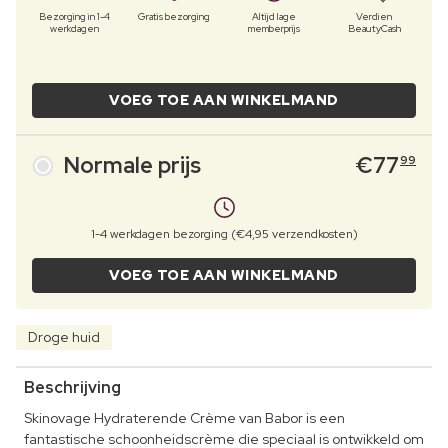
Bezorging in 1-4
Gratis bezorging
Altijd lage
Verdien
werkdagen
memberprijs
BeautyCash
VOEG TOE AAN WINKELMAND
Normale prijs
€
77
99
1-4 werkdagen bezorging (€4,95 verzendkosten)
VOEG TOE AAN WINKELMAND
Droge huid
Beschrijving
Skinovage Hydraterende Crème van Babor is een
fantastische schoonheidscrème die speciaal is ontwikkeld om