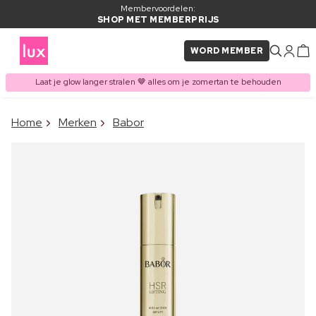
Membervoordelen:
SHOP MET MEMBERPRIJS
WORD MEMBER
Laat je glow langer stralen 🤎 alles om je zomertan te behouden
×
Home
Merken
Babor
ITEM TOEGEVOEGD AAN
Vaak samen gekocht met
WINKELMAND