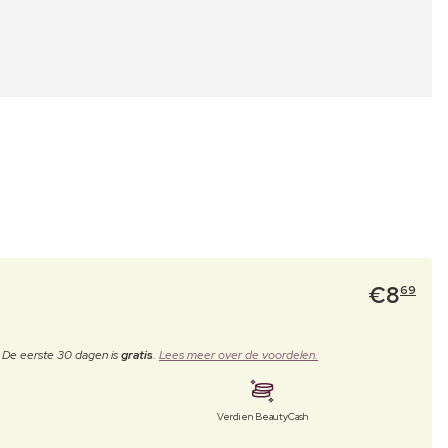
€
8
69
. De eerste 30 dagen is
gratis
.
Lees meer over de voordelen.
Verdien BeautyCash