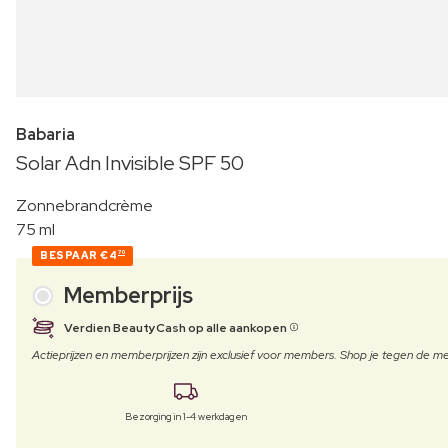
Babaria
Solar Adn Invisible SPF 50
Zonnebrandcrème
75 ml
BESPAAR
€4
70
Memberprijs
Verdien BeautyCash op alle aankopen
Actieprijzen en memberprijzen zijn exclusief voor members. Shop je tegen de
Bezorging in 1-4 werkdagen