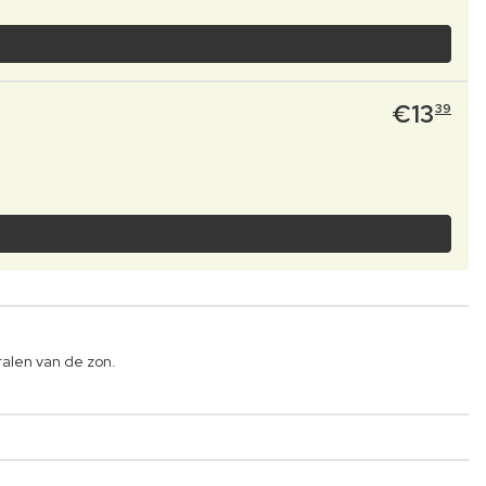
€
13
39
alen van de zon.