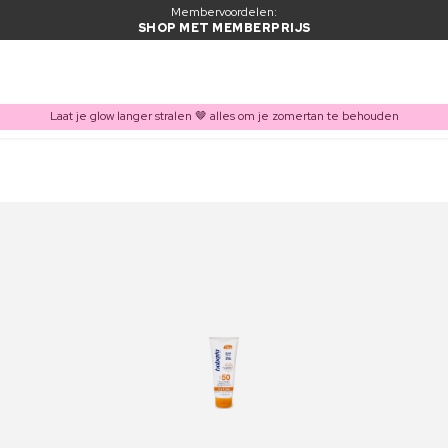
Membervoordelen:
SHOP MET MEMBERPRIJS
Laat je glow langer stralen 🤎 alles om je zomertan te behouden
ITEM TOEGEVOEGD AAN WINKELMAND
Vaak samen gekocht met