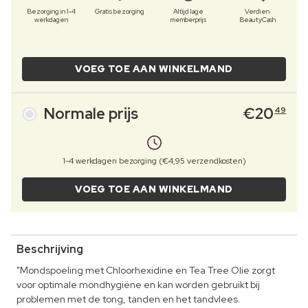
Bezorging in 1-4
Gratis bezorging
Altijd lage
Verdien
werkdagen
memberprijs
BeautyCash
VOEG TOE AAN WINKELMAND
Normale prijs
€
20
49
1-4 werkdagen bezorging (€4,95 verzendkosten)
VOEG TOE AAN WINKELMAND
Beschrijving
"Mondspoeling met Chloorhexidine en Tea Tree Olie zorgt
voor optimale mondhygiëne en kan worden gebruikt bij
problemen met de tong, tanden en het tandvlees.