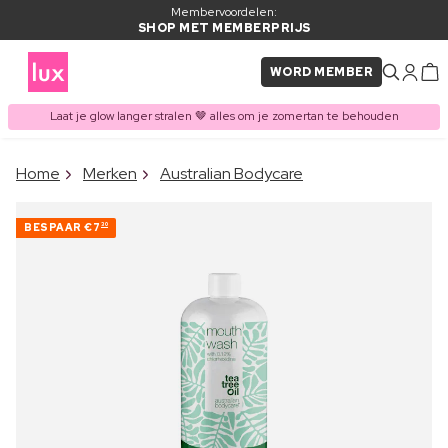
Membervoordelen:
SHOP MET MEMBERPRIJS
WORD MEMBER
Laat je glow langer stralen 🤎 alles om je zomertan te behouden
×
Home
Merken
Australian Bodycare
ITEM TOEGEVOEGD AAN
Vaak samen gekocht met
WINKELMAND
BESPAAR
€7
30