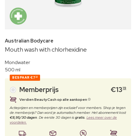
Australian Bodycare
Mouth wash with chlorhexidine
Mondwater
500 ml
BESPAAR
€7
30
Memberprijs
€
13
19
Verdien BeautyCash op alle aankopen
Actieprijzen en memberprijzen zijn exclusief voor members. Shop je tegen
de memberprijs? Dan word je automatisch member. Het abonnement kost
€8,95/30 dagen
. De eerste 30 dagen is
gratis
.
Lees meer over de
voordelen.