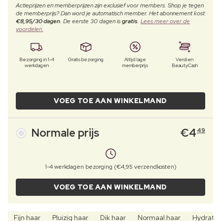
Actieprijzen en memberprijzen zijn exclusief voor members. Shop je tegen
de memberprijs? Dan word je automatisch member. Het abonnement kost
€8,95/30 dagen
. De eerste 30 dagen is
gratis
.
Lees meer over de
voordelen.
Bezorging in 1-4
Gratis bezorging
Altijd lage
Verdien
werkdagen
memberprijs
BeautyCash
VOEG TOE AAN WINKELMAND
Normale prijs
€
4
49
1-4 werkdagen bezorging (€4,95 verzendkosten)
VOEG TOE AAN WINKELMAND
Fijn haar
Pluizig haar
Dik haar
Normaal haar
Hydrate