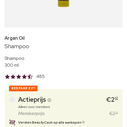
Argan Oil
Shampoo
Shampoo
300 ml
485
BESPAAR
€2
37
Actieprijs
€
2
12
Alleen voor members
Memberprijs
€
2
19
Verdien BeautyCash op alle aankopen