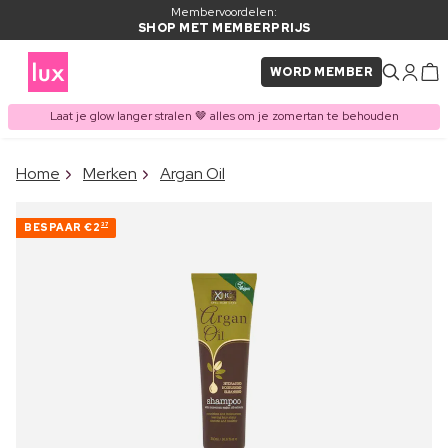
Membervoordelen:
SHOP MET MEMBERPRIJS
WORD MEMBER
Laat je glow langer stralen 🤎 alles om je zomertan te behouden
×
Home
Merken
Argan Oil
ITEM TOEGEVOEGD AAN
Vaak samen gekocht met
WINKELMAND
BESPAAR
€2
37