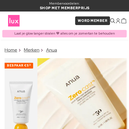
Membervoordelen:
SHOP MET MEMBERPRIJS
WORD MEMBER
Laat je glow langer stralen 🤎 alles om je zomertan te behouden
×
Home
Merken
Anua
ITEM TOEGEVOEGD AAN
Vaak samen gekocht met
WINKELMAND
BESPAAR
€5
10