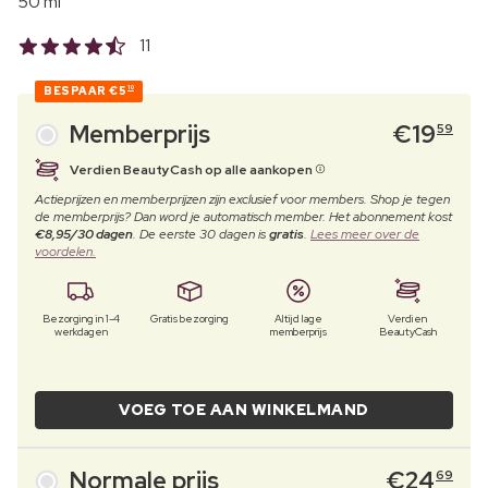
50 ml
11
BESPAAR
€5
10
Memberprijs
€
19
59
Verdien BeautyCash op alle aankopen
Actieprijzen en memberprijzen zijn exclusief voor members. Shop je tegen
de memberprijs? Dan word je automatisch member. Het abonnement kost
€8,95/30 dagen
. De eerste 30 dagen is
gratis
.
Lees meer over de
voordelen.
Bezorging in 1-4
Gratis bezorging
Altijd lage
Verdien
werkdagen
memberprijs
BeautyCash
VOEG TOE AAN WINKELMAND
Normale prijs
€
24
69