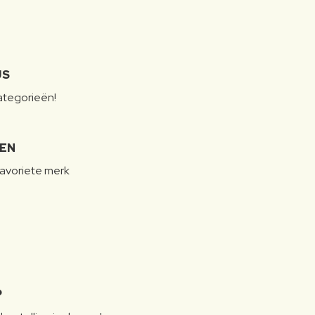
JS
categorieën!
LEN
favoriete merk
P