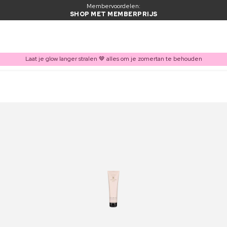
Membervoordelen:
SHOP MET MEMBERPRIJS
Laat je glow langer stralen 🤎 alles om je zomertan te behouden
ITEM TOEGEVOEGD AAN WINKELMAND
Vaak samen gekocht met