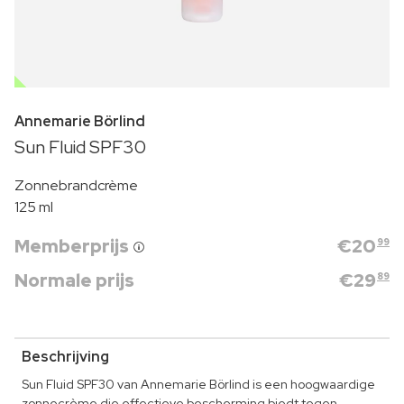
OUTLET
Annemarie Börlind
Sun Fluid SPF30
Zonnebrandcrème
125 ml
Memberprijs
€
20
99
Normale prijs
€
29
89
Beschrijving
Sun Fluid SPF30 van Annemarie Börlind is een hoogwaardige
zonnecrème die effectieve bescherming biedt tegen