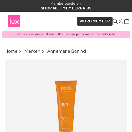
Membervoordelen:
SHOP MET MEMBERPRIJS
WORD MEMBER
Laat je glow langer stralen 🤎 alles om je zomertan te behouden
×
Home
Merken
Annemarie Börlind
ITEM TOEGEVOEGD AAN
Vaak samen gekocht met
WINKELMAND