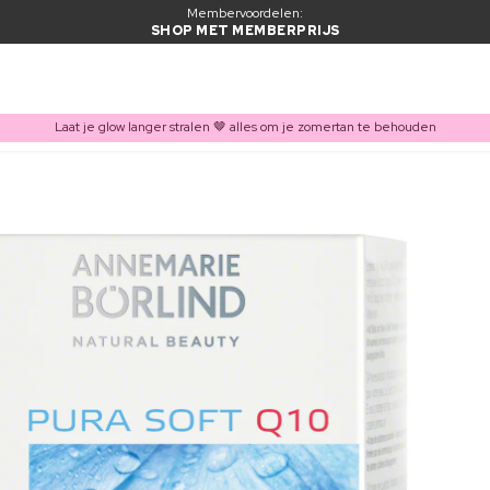
Membervoordelen:
SHOP MET MEMBERPRIJS
Laat je glow langer stralen 🤎 alles om je zomertan te behouden
ITEM TOEGEVOEGD AAN WINKELMAND
Vaak samen gekocht met