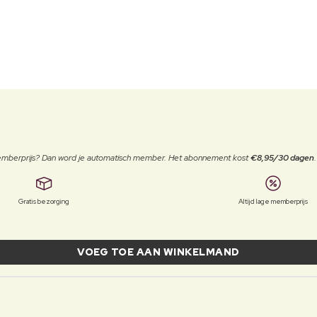
 memberprijs? Dan word je automatisch member. Het abonnement kost
€8,95/30 dagen
Gratis bezorging
Altijd lage memberprijs
VOEG TOE AAN WINKELMAND