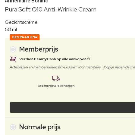
Annemarie Börlind
Pura Soft Q10 Anti-Wrinkle Cream
Gezichtscrème
50 ml
BESPAAR
€9
10
Memberprijs
Verdien BeautyCash op alle aankopen
Actieprijzen en memberprijzen zijn exclusief voor members. Shop je tegen de
Bezorging in 1-4 werkdagen
Normale prijs