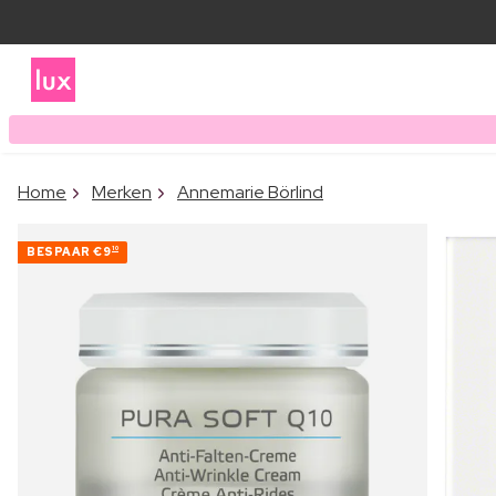
Home
Merken
Annemarie Börlind
BESPAAR
€9
10