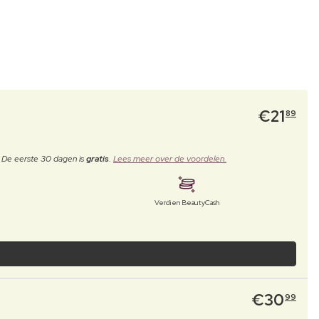
€
21
89
. De eerste 30 dagen is
gratis
.
Lees meer over de voordelen.
Verdien BeautyCash
€
30
99