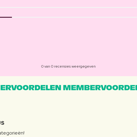
0 van 0 recensies weergegeven
ERVOORDELEN MEMBERVOORDEL
JS
categorieën!