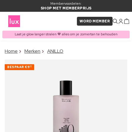
Membervoordelen:
SHOP MET MEMBERPRIJS
WORD MEMBER
Laat je glow langer stralen 🤎 alles om je zomertan te behouden
×
Home
Merken
ANILLO
ITEM TOEGEVOEGD AAN
Vaak samen gekocht met
WINKELMAND
BESPAAR
€9
00