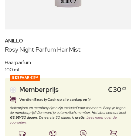
ANILLO
Rosy Night Parfum Hair Mist
Haarparfum
100 ml
BESPAAR
€9
00
Memberprijs
€
30
29
Verdien BeautyCash op alle aankopen
Actieprijzen en memberprijzen zijn exclusief voor members. Shop je tegen
de memberprijs? Dan word je automatisch member. Het abonnement kost
€8,95/30 dagen
. De eerste 30 dagen is
gratis
.
Lees meer over de
voordelen.