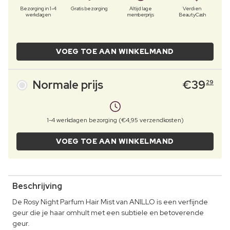
Bezorging in 1-4
Gratis bezorging
Altijd lage
Verdien
werkdagen
memberprijs
BeautyCash
VOEG TOE AAN WINKELMAND
Normale prijs
€
39
29
1-4 werkdagen bezorging (€4,95 verzendkosten)
VOEG TOE AAN WINKELMAND
Beschrijving
De Rosy Night Parfum Hair Mist van ANILLO is een verfijnde
geur die je haar omhult met een subtiele en betoverende
geur.