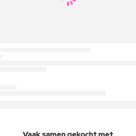
Vaak samen gekocht met