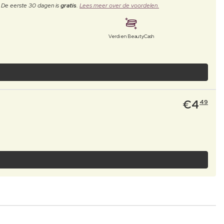
. De eerste 30 dagen is
gratis
.
Lees meer over de voordelen.
Verdien BeautyCash
€
4
49