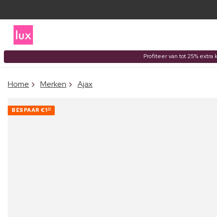
Profiteer van tot 25% extra 
Home
Merken
Ajax
BESPAAR
€1
30