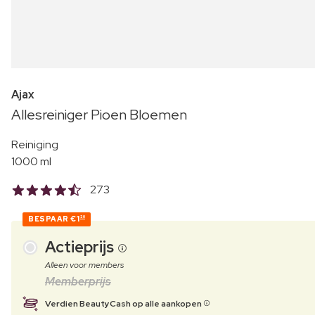
Ajax
Allesreiniger Pioen Bloemen
Reiniging
1000 ml
273
BESPAAR
€1
30
Actieprijs
Alleen voor members
Memberprijs
Verdien BeautyCash op alle aankopen