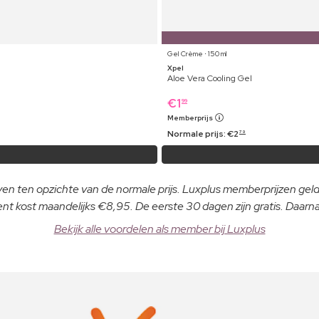
Gel Crème ⋅ 150 ml
Xpel
Aloe Vera Cooling Gel
€
1
99
Memberprijs
Normale prijs:
€
2
79
even ten opzichte van de normale prijs. Luxplus memberprijzen ge
 kost maandelijks €8,95. De eerste 30 dagen zijn gratis. Daar
Bekijk alle voordelen als member bij Luxplus