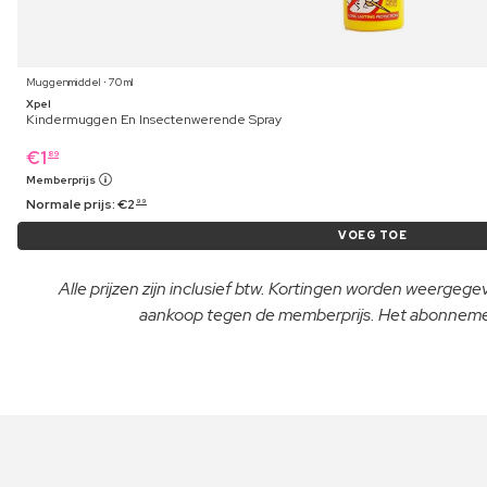
Muggenmiddel ⋅ 70 ml
Xpel
Kindermuggen En Insectenwerende Spray
€
1
89
Memberprijs
Normale prijs:
€
2
99
VOEG TOE
Alle prijzen zijn inclusief btw. Kortingen worden weergeg
aankoop tegen de memberprijs. Het abonnement