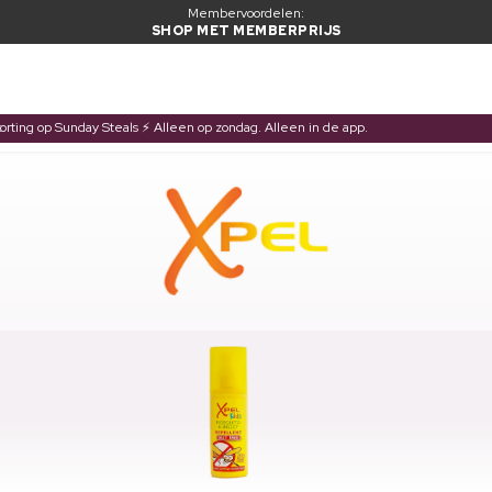
Membervoordelen:
SHOP MET MEMBERPRIJS
korting op Sunday Steals ⚡ Alleen op zondag. Alleen in de app.