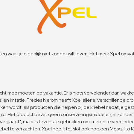
en waar je eigenlijk niet zonder wilt leven. Het merk Xpel omv
t mee moeten op vakantie. Er is niets vervelender dan wakker
 irritatie. Precies hierom heeft Xpel allerlei verschillende
n wordt, als producten die helpen bij de kriebel nadat je ge
. Het product bevat geen conserveringsmiddelen, is zonder geu
gjaagt", maar is tevens te gebruiken om kriebel te verminde
l te verzachten. Xpel heeft tot slot ook nog een Mosquito Kid