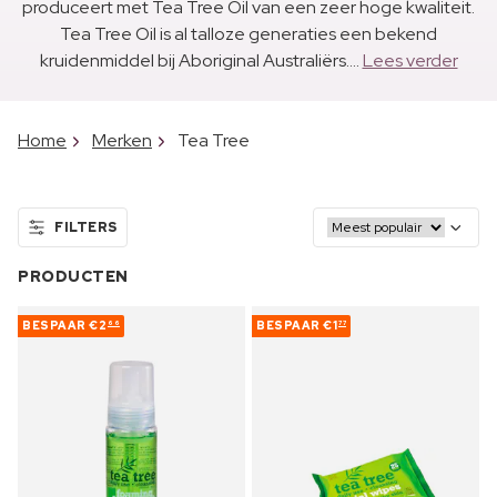
produceert met Tea Tree Oil van een zeer hoge kwaliteit.
Tea Tree Oil is al talloze generaties een bekend
kruidenmiddel bij Aboriginal Australiërs....
Lees verder
Home
Merken
Tea Tree
FILTERS
PRODUCTEN
BESPAAR
€2
BESPAAR
€1
66
77