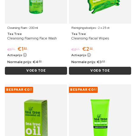
Cleansing Foam ⋅ 200 ml
Reinigingsdoekjes ⋅ 2 x 25 st
Tea Tree
Tea Tree
Cleansing Foaming Face Wash
Cleansing Facial Wipes
€
1
€
2
83
22
€
1
€
2
89
29
Actieprijs
Actieprijs
Normale prijs:
€
4
Normale prijs:
€
3
49
99
VOEG TOE
VOEG TOE
BESPAAR
€0
BESPAAR
€0
77
67