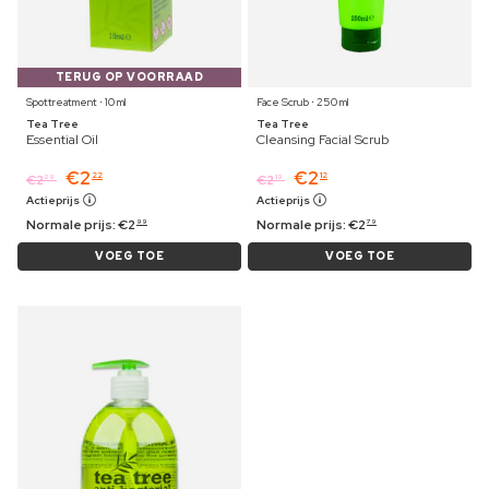
TERUG OP VOORRAAD
Spottreatment ⋅ 10 ml
Face Scrub ⋅ 250 ml
Tea Tree
Tea Tree
Essential Oil
Cleansing Facial Scrub
€
2
€
2
22
12
€
2
€
2
29
19
Actieprijs
Actieprijs
Normale prijs:
€
2
Normale prijs:
€
2
99
79
VOEG TOE
VOEG TOE