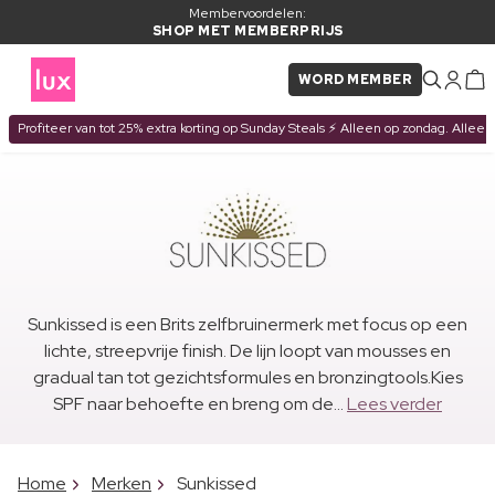
Membervoordelen:
SHOP MET MEMBERPRIJS
WORD MEMBER
Profiteer van tot 25% extra korting op Sunday Steals ⚡ Alleen op zondag. Alleen
Sunkissed is een Brits zelfbruinermerk met focus op een
lichte, streepvrije finish. De lijn loopt van mousses en
gradual tan tot gezichtsformules en bronzingtools.Kies
SPF naar behoefte en breng om de...
Lees verder
Home
Merken
Sunkissed