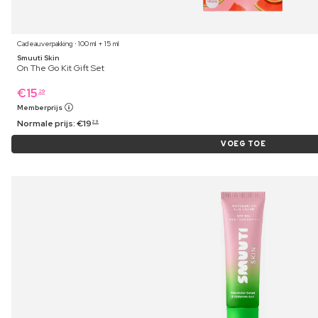
Cadeauverpakking ⋅ 100 ml + 15 ml
Smuuti Skin
On The Go Kit Gift Set
€
15
29
Memberprijs
Normale prijs:
€
19
29
VOEG TOE