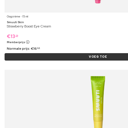
Oogcrème ⋅ 15 ml
Smuuti Skin
Strawberry Boost Eye Cream
€
13
29
Memberprijs
Normale prijs:
€
16
69
VOEG TOE