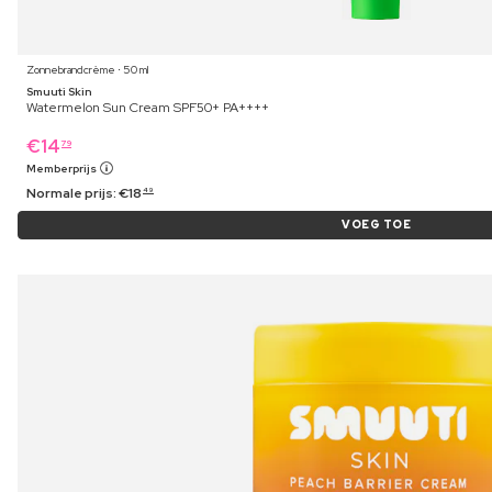
Zonnebrandcrème ⋅ 50 ml
Smuuti Skin
Watermelon Sun Cream SPF50+ PA++++
€
14
79
Memberprijs
Normale prijs:
€
18
49
VOEG TOE