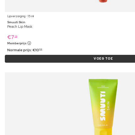
Lipverzorging ⋅ 15 ml
Smuuti Skin
Peach Lip Mask
€
7
29
Memberprijs
Normale prijs:
€
10
59
VOEG TOE