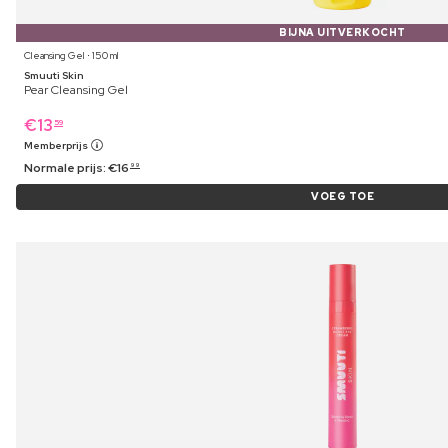
BIJNA UITVERKOCHT
Cleansing Gel ⋅ 150 ml
Smuuti Skin
Pear Cleansing Gel
€
13
59
Memberprijs
Normale prijs:
€
16
99
VOEG TOE