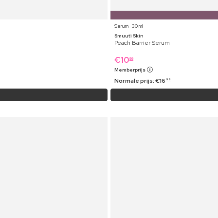
Serum ⋅ 30 ml
Smuuti Skin
Peach Barrier Serum
€
10
99
Memberprijs
Normale prijs:
€
16
99