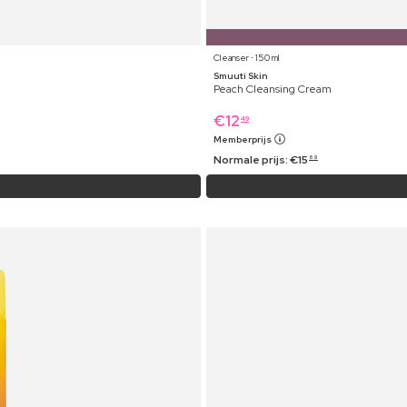
Cleanser ⋅ 150 ml
Smuuti Skin
Peach Cleansing Cream
€
12
49
Memberprijs
Normale prijs:
€
15
69