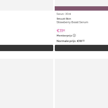
Serum ⋅ 30 ml
Smuuti Skin
Strawberry Boost Serum
€
11
69
Memberprijs
Normale prijs:
€
18
49