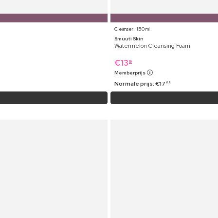
Cleanser ⋅ 150 ml
Smuuti Skin
Watermelon Cleansing Foam
€
13
19
Memberprijs
Normale prijs:
€
17
69