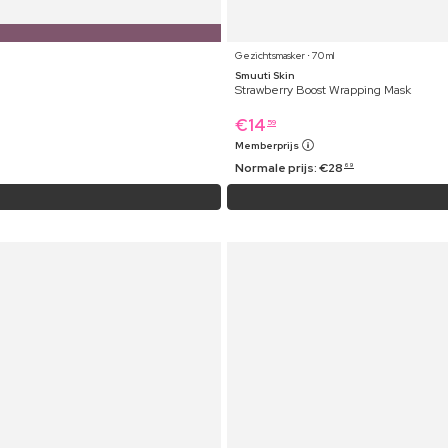
Gezichtsmasker ⋅ 70 ml
Smuuti Skin
Strawberry Boost Wrapping Mask
€
14
59
Memberprijs
Normale prijs:
€
28
69