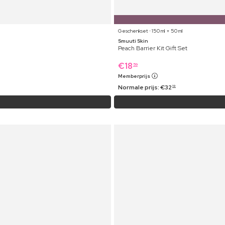
Geschenkset ⋅ 150 ml + 50 ml
Smuuti Skin
Peach Barrier Kit Gift Set
€
18
59
Memberprijs
Normale prijs:
€
32
19