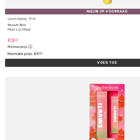
NIEUW OP VOORRAAD
Lipverzorging ⋅ 15 ml
Smuuti Skin
Pear Lip Mask
€
8
89
Memberprijs
Normale prijs:
€
11
69
VOEG TOE