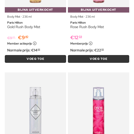
BIJNA UITVERKOCHT
BIJNA UITVERKOCHT
Body Mist ⋅ 236 ml
Body Mist ⋅ 236 ml
Paris Hilton
Paris Hilton
Gold Rush Body Mist
Rose Rush Body Mist
€
9
€
12
40
59
€
9
69
Member actieprijs
Memberprijs
Normale prijs:
€
14
Normale prijs:
€
22
89
99
VOEG TOE
VOEG TOE