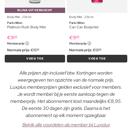
BIJNA UITVERKOCHT
Body Mist ⋅ 236 ml
Body Mist ⋅ 236 ml
Paris Hilton
Paris Hilton
Platinum Rush Body Mist
Can Can Bodymist
€
9
€
9
69
69
Memberprijs
Memberprijs
Normale prijs:
€
13
Normale prijs:
€
13
99
99
VOEG TOE
VOEG TOE
Alle prijzen zijn inclusief btw. Kortingen worden
weergegeven ten opzichte van de normale prijs.
Luxplus memberprijzen gelden exclusief voor members.
Je wordt member bij je eerste aankoop tegen de
memberprijs. Het abonnement kost maandelijks €8,95.
De eerste 30 dagen zijn gratis. Daarna is het
abonnement op elk moment opzegbaar.
Bekijk alle voordelen als member bij Luxplus