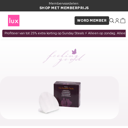
Membervoordelen:
SHOP MET MEMBERPRIJS
WORD MEMBER
Profiteer van tot 25% extra korting op Sunday Steals ⚡ Alleen op zondag. Alleen