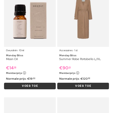
Geuroliën ⋅ 10 ml
Accessoires ⋅ 1 st
Monday Bliss
Monday Bliss
Moon Oil
Summer Robe Portobello L/XL
€
14
€
90
99
29
Memberprijs
Memberprijs
Normale prijs:
€
19
Normale prijs:
€
120
99
00
VOEG TOE
VOEG TOE