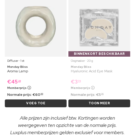
BINNENKORT BESCHIKBAAR
Diffuser ⋅ 1 st
Oogmasker ⋅ 20 g
Monday Bliss
Monday Bliss
Aroma Lamp
Hyaluronic Acid Eye Mask
€
45
€
3
29
79
Memberprijs
Memberprijs
Normale prijs:
€
60
Normale prijs:
€
5
00
25
VOEG TOE
TOON MEER
Alle prijzen zijn inclusief btw. Kortingen worden
weergegeven ten opzichte van de normale prijs.
Luxplus memberprijzen gelden exclusief voor members.