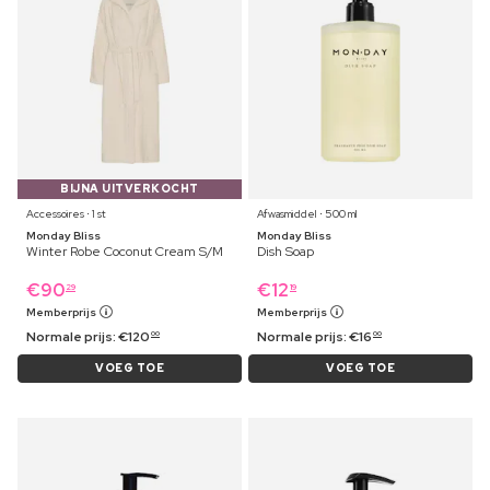
BIJNA UITVERKOCHT
Accessoires ⋅ 1 st
Afwasmiddel ⋅ 500 ml
Monday Bliss
Monday Bliss
Winter Robe Coconut Cream S/M
Dish Soap
€
90
€
12
29
19
Memberprijs
Memberprijs
Normale prijs:
€
120
Normale prijs:
€
16
00
00
VOEG TOE
VOEG TOE