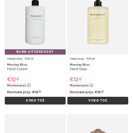
BIJNA UITVERKOCHT
Handcrème ⋅ 500 ml
Handzeep ⋅ 500 ml
Monday Bliss
Monday Bliss
Hand Cream
Hand Soap
€
12
€
12
79
79
Memberprijs
Memberprijs
Normale prijs:
€
16
Normale prijs:
€
16
00
00
VOEG TOE
VOEG TOE